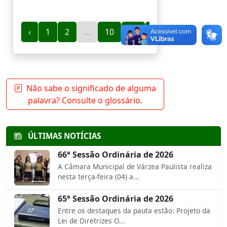
‹
1
2
...
10
11
12
13
14
Não sabe o significado de alguma
palavra? Consulte o glossário.
ÚLTIMAS NOTÍCIAS
66° Sessão Ordinária de 2026
A Câmara Municipal de Várzea Paulista realiza
nesta terça-feira (04) a...
65° Sessão Ordinária de 2026
Entre os destaques da pauta estão: Projeto da
Lei de Diretrizes O...