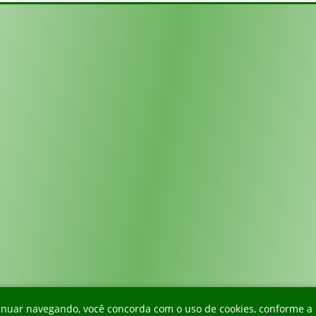
Versão
1.3.3
• 10/05/2026 21:33
ontinuar navegando, você concorda com o uso de cookies, conforme 