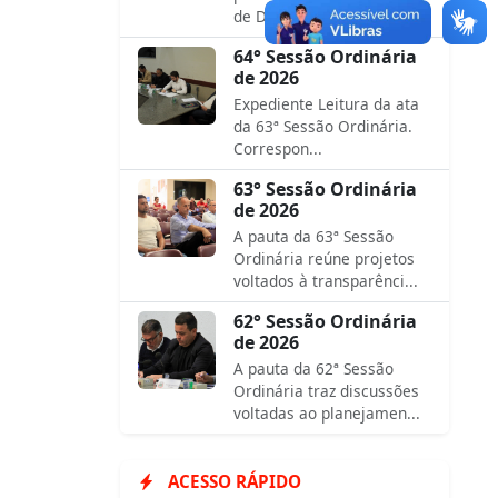
de Diretrizes O...
64° Sessão Ordinária
de 2026
Expediente Leitura da ata
da 63ª Sessão Ordinária.
Correspon...
63° Sessão Ordinária
de 2026
A pauta da 63ª Sessão
Ordinária reúne projetos
voltados à transparênci...
62° Sessão Ordinária
de 2026
A pauta da 62ª Sessão
Ordinária traz discussões
voltadas ao planejamen...
ACESSO RÁPIDO