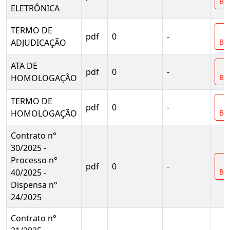
Bai
ELETRÔNICA
TERMO DE
pdf
0
-
ADJUDICAÇÃO
Bai
ATA DE
pdf
0
-
HOMOLOGAÇÃO
Bai
TERMO DE
pdf
0
-
HOMOLOGAÇÃO
Bai
Contrato n°
30/2025 -
Processo n°
pdf
0
-
40/2025 -
Bai
Dispensa n°
24/2025
Contrato n°